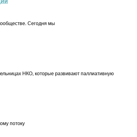
ции
сообществе. Cегодня мы
тельницах НКО, которые развивают паллиативную
ому потоку