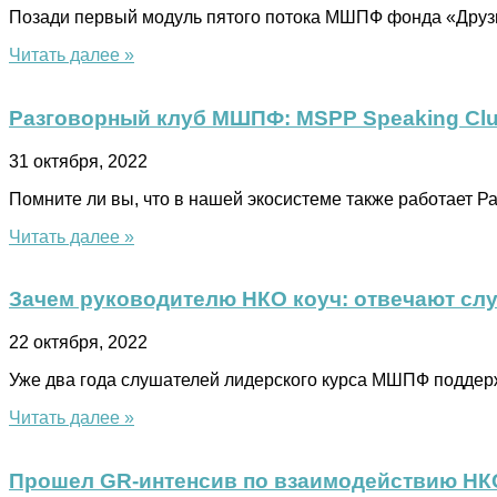
Позади первый модуль пятого потока МШПФ фонда «Друзья
Читать далее »
Разговорный клуб МШПФ: MSPP Speaking Cl
31 октября, 2022
Помните ли вы, что в нашей экосистеме также работает 
Читать далее »
Зачем руководителю НКО коуч: отвечают слу
22 октября, 2022
Уже два года слушателей лидерского курса МШПФ поддерж
Читать далее »
Прошел GR-интенсив по взаимодействию НКО