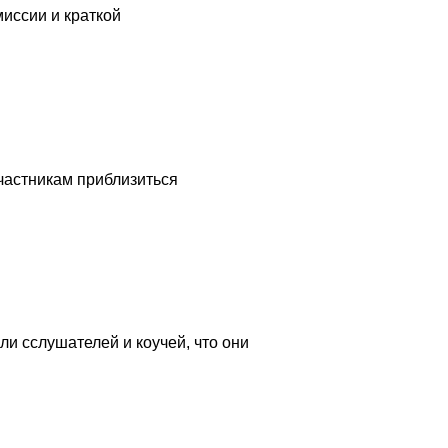
иссии и краткой
частникам приблизиться
и сслушателей и коучей, что они