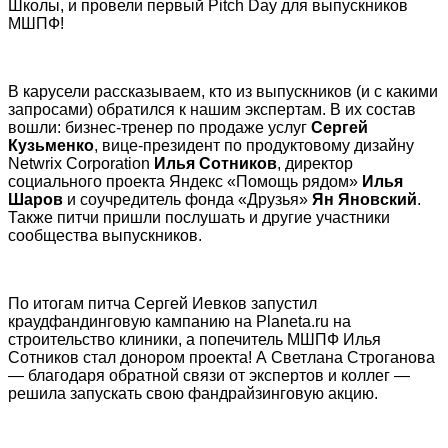
Школы, и провели первый Pitch Day для выпускников
МШПФ!
В карусели рассказываем, кто из выпускников (и с какими
запросами) обратился к нашим экспертам. В их состав
вошли: бизнес-тренер по продаже услуг
Сергей
Кузьменко
, вице-президент по продуктовому дизайну
Netwrix Corporation
Илья Сотников
, директор
социального проекта Яндекс «Помощь рядом»
Илья
Шаров
и соучредитель фонда «Друзья»
Ян Яновский
.
Также питчи пришли послушать и другие участники
сообщества выпускников.
По итогам питча Сергей Иевков запустил
краудфандинговую кампанию на Planeta.ru на
строительство клиники, а попечитель МШПФ Илья
Сотников стал донором проекта! А Светлана Строганова
— благодаря обратной связи от экспертов и коллег —
решила запускать свою фандрайзинговую акцию.