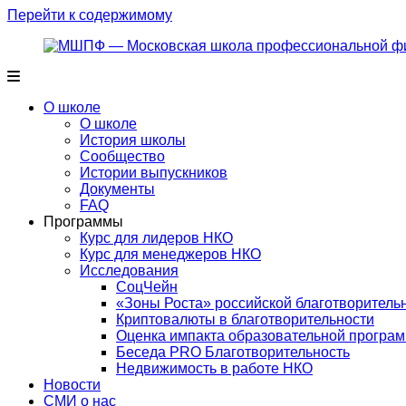
Перейти к содержимому
О школе
О школе
История школы
Сообщество
Истории выпускников
Документы
FAQ
Программы
Курс для лидеров НКО
Курс для менеджеров НКО
Исследования
СоцЧейн
«Зоны Роста» российской благотворитель
Криптовалюты в благотворительности
Оценка импакта образовательной прог
Беседа PRO Благотворительность
Недвижимость в работе НКО
Новости
СМИ о нас