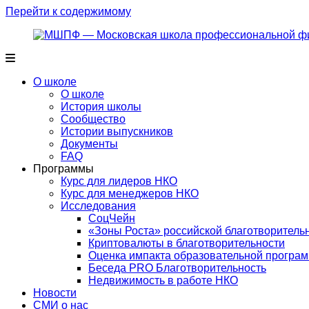
Перейти к содержимому
О школе
О школе
История школы
Сообщество
Истории выпускников
Документы
FAQ
Программы
Курс для лидеров НКО
Курс для менеджеров НКО
Исследования
СоцЧейн
«Зоны Роста» российской благотворитель
Криптовалюты в благотворительности
Оценка импакта образовательной прог
Беседа PRO Благотворительность
Недвижимость в работе НКО
Новости
СМИ о нас